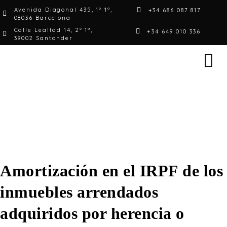
Avenida Diagonal 435, 1º 1ª,
+34 686 087 817
08036 Barcelona
Calle Lealtad 14, 2º 1ª,
+34 649 010 336
39002 Santander
Amortización en el IRPF de los
inmuebles arrendados
adquiridos por herencia o