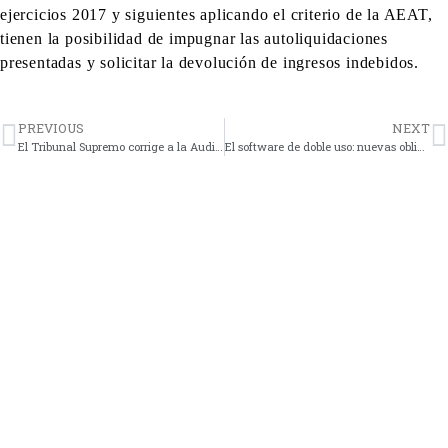
ejercicios 2017 y siguientes aplicando el criterio de la AEAT,
tienen la posibilidad de impugnar las autoliquidaciones
presentadas y solicitar la devolución de ingresos indebidos.
PREVIOUS
NEXT
El Tribunal Supremo corrige a la Audiencia Nacional: La recuperación del valor del elemento patrimonial transmitido debe realizarse en sede de la entidad vinculada adquirente, aunque se trate de una sociedad no residente
El software de doble uso: nuevas obligaciones y régimen sancionador