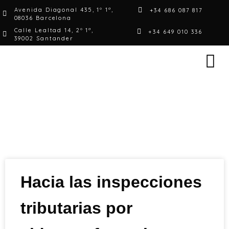
Avenida Diagonal 435, 1º 1ª,
+34 686 087 817
08036 Barcelona
Calle Lealtad 14, 2º 1ª,
+34 649 010 336
39002 Santander
Hacia las inspecciones
tributarias por