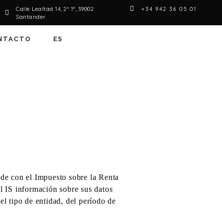
Calle Lealtad 14, 2º 1ª, 39002
+34 942 36 05 01
Santander
NTACTO
ES
ede con el Impuesto sobre la Renta
el IS información sobre sus datos
el tipo de entidad, del período de